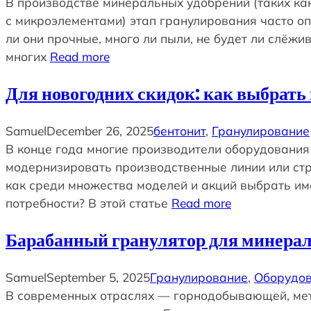
В производстве минеральных удобрений (таких ка
с микроэлементами) этап гранулирования часто о
ли они прочные, много ли пыли, не будет ли слёж
многих
Read more
Для новогодних скидок: как выбрать
Samuel
December 26, 2025
бентонит
, 
Гранулирование
В конце года многие производители оборудования
модернизировать производственные линии или стр
как среди множества моделей и акций выбрать им
потребности? В этой статье
Read more
Барабанный гранулятор для минерал
Samuel
September 5, 2025
Гранулирование
, 
Оборудо
В современных отраслях — горнодобывающей, мет