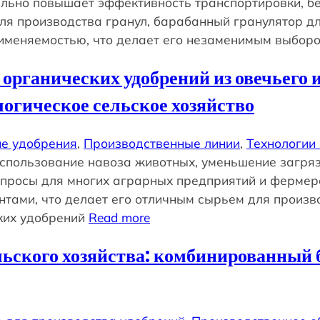
льно повышает эффективность транспортировки, бе
ля производства гранул, барабанный гранулятор д
именяемостью, что делает его незаменимым выборо
органических удобрений из овечьего 
логическое сельское хозяйство
е удобрения
, 
Производственные линии
, 
Технологии
использование навоза животных, уменьшение загр
росы для многих аграрных предприятий и фермеров
тами, что делает его отличным сырьем для произв
ких удобрений
Read more
ского хозяйства: комбинированный 