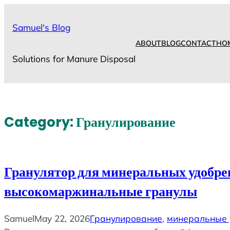
Skip
to
Samuel's Blog
content
ABOUT
BLOG
CONTACT
HO
Solutions for Manure Disposal
Category:
Гранулирование
Гранулятор для минеральных удобре
высокомаржинальные гранулы
Samuel
May 22, 2026
Гранулирование
, 
минеральные 