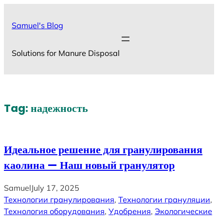
Skip
to
Samuel's Blog
content
Solutions for Manure Disposal
Tag:
надежность
Идеальное решение для гранулирования
каолина — Наш новый гранулятор
Samuel
July 17, 2025
Технологии гранулирования
, 
Технологии грануляции
, 
Технология оборудования
, 
Удобрения
, 
Экологические