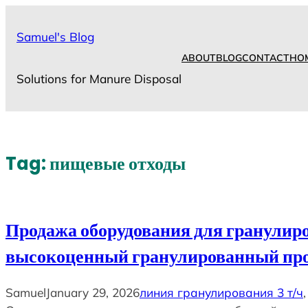
Skip
to
Samuel's Blog
content
ABOUT
BLOG
CONTACT
HO
Solutions for Manure Disposal
Tag:
пищевые отходы
Продажа оборудования для гранулиро
высокоценный гранулированный пр
Samuel
January 29, 2026
линия гранулирования 3 т/ч
,