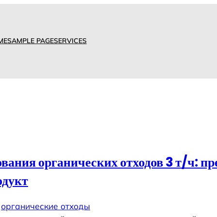
ME
SAMPLE PAGE
SERVICES
вания органических отходов 3 т/ч: п
одукт
 
органические отходы