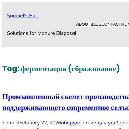
Skip
to
Samuel's Blog
content
ABOUT
BLOG
CONTACT
HO
Solutions for Manure Disposal
Tag:
ферментация (сбраживание)
Промышленный скелет производства 
поддерживающего современное сельс
Samuel
February 22, 2026
оборудование для удобрен