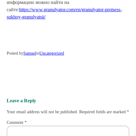
информацию можно найти на
сайте:
https://www.granulyator.com/en/granulyator-protsess-
sukhoy-granulyatsii/
Posted by
Samuel
in
Uncategorized
Leave a Reply
Your email address will not be published.
Required fields are marked
*
Comment
*