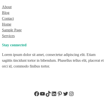
About
Blog
Contact
Home
Sample Page
Services
Stay connected
Lorem ipsum dolor sit amet, consectetur adipiscing elit. Etiam
sagittis tincidunt tortor in bibendum. Phasellus tellus elit, placerat et
orci id, commodo finibus tortor.
Facebook
YouTube
TikTok
LinkedIn
Pinterest
Twitter
Instagram