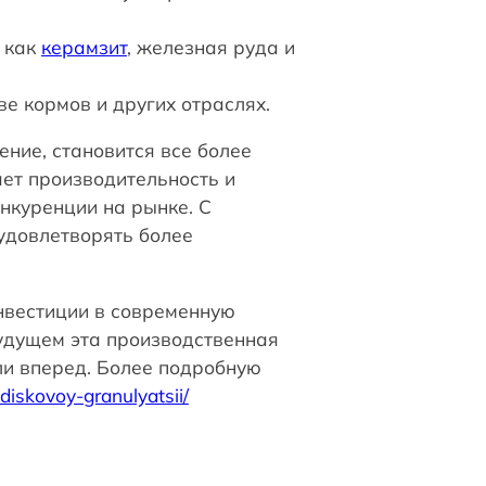
х как
керамзит
, железная руда и
е кормов и других отраслях.
ние, становится все более
ает производительность и
нкуренции на рынке. С
удовлетворять более
инвестиции в современную
удущем эта производственная
ли вперед. Более подробную
iskovoy-granulyatsii/