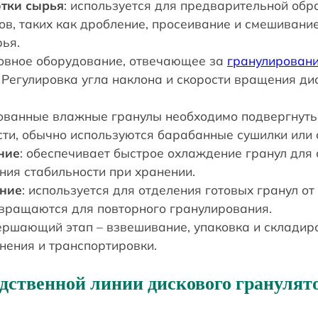
тки сырья
: используется для предварительной об
в, таких как дробление, просеивание и смешивание
рья.
новное оборудование, отвечающее за
гранулирован
. Регулировка угла наклона и скорости вращения ди
ованные влажные гранулы необходимо подвергнуть 
ти, обычно используются барабанные сушилки или 
ние
: обеспечивает быстрое охлаждение гранул для
ния стабильности при хранении.
ние
: используется для отделения готовых гранул от
звращаются для повторного гранулирования.
вершающий этап – взвешивание, упаковка и склади
нения и транспортировки.
дственной линии дискового гранулят