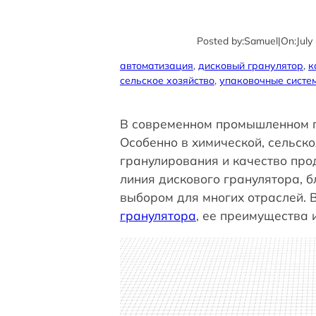
Posted by:
Samuel
|
On:
July
автоматизация
, 
дисковый гранулятор
, 
к
сельское хозяйство
, 
упаковочные систе
В современном промышленном пр
Особенно в химической, сельск
гранулирования и качество про
линия дискового гранулятора, 
выбором для многих отраслей. 
гранулятора
, ее преимущества 