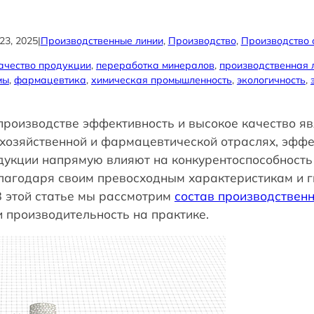
 23, 2025
|
Производственные линии
, 
Производство
, 
Производство 
ачество продукции
, 
переработка минералов
, 
производственная 
мы
, 
фармацевтика
, 
химическая промышленность
, 
экологичность
, 
оизводстве эффективность и высокое качество явл
охозяйственной и фармацевтической отраслях, эфф
дукции напрямую влияют на конкурентоспособность
благодаря своим превосходным характеристикам и г
В этой статье мы рассмотрим
состав производственн
и производительность на практике.