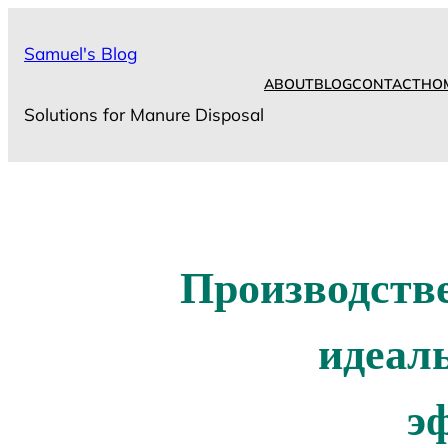
Skip
to
Samuel's Blog
content
ABOUT
BLOG
CONTACT
HO
Solutions for Manure Disposal
Производстве
идеал
э