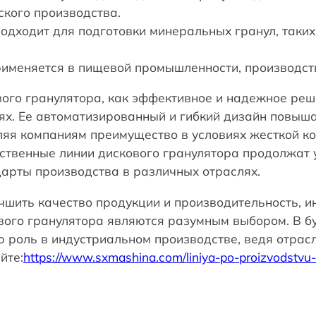
кого производства.
 подходит для подготовки минеральных гранул, таки
рименяется в пищевой промышленности, производств
ого гранулятора, как эффективное и надежное реше
ях. Ее автоматизированный и гибкий дизайн повыш
ляя компаниям преимущество в условиях жесткой ко
ственные линии дискового гранулятора продолжат 
арты производства в различных отраслях.
чшить качество продукции и производительность, 
вого гранулятора являются разумным выбором. В б
 роль в индустриальном производстве, ведя отрас
йте:
https://www.sxmashina.com/liniya-po-proizvodstvu-d