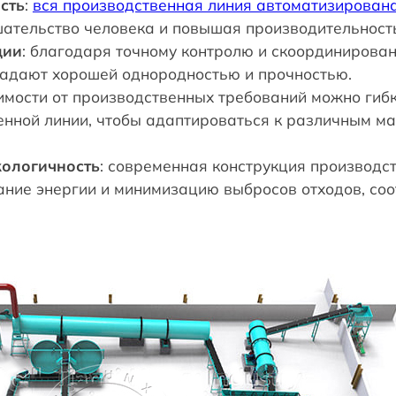
сть
:
вся производственная линия автоматизирован
шательство человека и повышая производительност
ции
: благодаря точному контролю и скоординирова
адают хорошей однородностью и прочностью.
симости от производственных требований можно гиб
енной линии, чтобы адаптироваться к различным м
кологичность
: современная конструкция производс
ние энергии и минимизацию выбросов отходов, соо