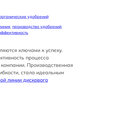
органических удобрений
линия
, 
производство удобрений
, 
эффективность
яются ключами к успеху.
ективность процесса
 компании. Производственная
ибкости, стала идеальным
ой линии дискового