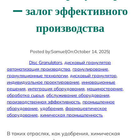
— залог эффективного
производства
Posted by:
Samuel
|
On:
October 14, 2025
|
Disc Granulators
, 
дисковый гранулятор
автоматизация производства
, 
гранулирование
, 
грануляционные технологии
, 
дисковый гранулятор
, 
индивидуальное проектирование
, 
инновационные
решения
, 
интеграция оборудования
, 
машиностроение
, 
обработка сырья
, 
обслуживание оборудования
, 
производственная эффективность
, 
промышленное
оборудование
, 
удобрения
, 
фармацевтическое
оборудование
, 
химическая промышленность
В таких отраслях, как удобрения, химическая